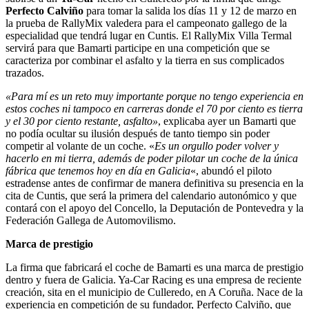
Perfecto Calviño
para tomar la salida los días 11 y 12 de marzo en
la prueba de RallyMix valedera para el campeonato gallego de la
especialidad que tendrá lugar en Cuntis. El RallyMix Villa Termal
servirá para que Bamarti participe en una competición que se
caracteriza por combinar el asfalto y la tierra en sus complicados
trazados.
«Para mí es un reto muy importante porque no tengo experiencia en
estos coches ni tampoco en carreras donde el 70 por ciento es tierra
y el 30 por ciento restante, asfalto»
, explicaba ayer un Bamarti que
no podía ocultar su ilusión después de tanto tiempo sin poder
competir al volante de un coche. «
Es un orgullo poder volver y
hacerlo en mi tierra, además de poder pilotar un coche de la única
fábrica que tenemos hoy en día en Galicia
«, abundó el piloto
estradense antes de confirmar de manera definitiva su presencia en la
cita de Cuntis, que será la primera del calendario autonómico y que
contará con el apoyo del Concello, la Deputación de Pontevedra y la
Federación Gallega de Automovilismo.
Marca de prestigio
La firma que fabricará el coche de Bamarti es una marca de prestigio
dentro y fuera de Galicia. Ya-Car Racing es una empresa de reciente
creación, sita en el municipio de Culleredo, en A Coruña. Nace de la
experiencia en competición de su fundador, Perfecto Calviño, que