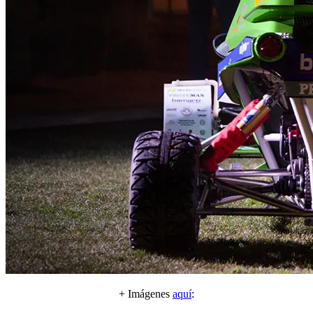
+ Imágenes
aquí
: