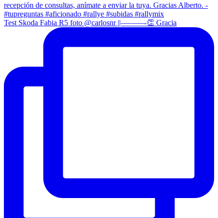
Test Skoda Fabia R5 foto @carlosnr ||———-👏 Gracia