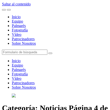
Saltar al contenido
Alternar
Alternar
el
el
Inicio
menú
campo
Equipo
móvil
de
Palmarés
búsqueda
Fotografía
Vídeo
Patrocinadores
Sobre Nosotros
Buscar
Inicio
Equipo
Palmarés
Fotografía
Vídeo
Patrocinadores
Sobre Nosotros
Categoría:
Noticias
Página 4 de