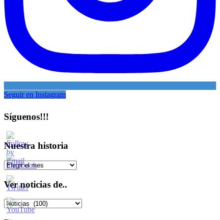
Seguir en Instagram
Síguenos!!!
Nuestra historia
Nuestra
historia
Ver noticias de..
Ver
noticias