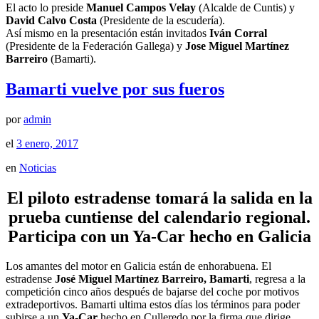
El acto lo preside
Manuel Campos Velay
(Alcalde de Cuntis) y
David Calvo Costa
(Presidente de la escudería).
Así mismo en la presentación están invitados
Iván Corral
(Presidente de la Federación Gallega) y
Jose Miguel Martínez
Barreiro
(Bamarti).
Bamarti vuelve por sus fueros
por
admin
el
3 enero, 2017
en
Noticias
El piloto estradense tomará la salida en la
prueba cuntiense del calendario regional.
Participa con un Ya-Car hecho en Galicia
Los amantes del motor en Galicia están de enhorabuena. El
estradense
José Miguel Martínez Barreiro, Bamarti
, regresa a la
competición cinco años después de bajarse del coche por motivos
extradeportivos. Bamarti ultima estos días los términos para poder
subirse a un
Ya-Car
hecho en Culleredo por la firma que dirige